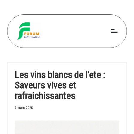
Skip
to
content
F
o
r
Les vins blancs de l’ete :
u
Saveurs vives et
m
rafraichissantes
in
f
7 mars 2025
o
r