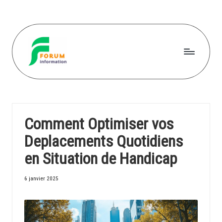
Skip
to
content
F
o
r
Comment Optimiser vos
u
Deplacements Quotidiens
m
en Situation de Handicap
in
f
6 janvier 2025
o
r